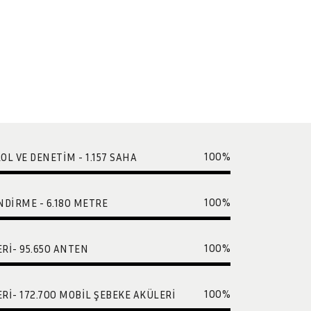
100
%
L VE DENETIM - 1.157 SAHA
100
%
DIRME - 6.180 METRE
100
%
RI- 95.650 ANTEN
100
%
I- 172.700 MOBIL ŞEBEKE AKÜLERI