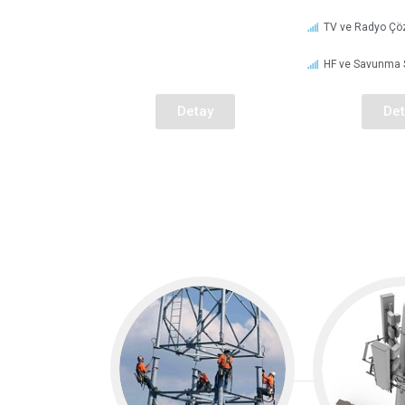
TV ve Radyo Çö
HF ve Savunma S
Detay
Det