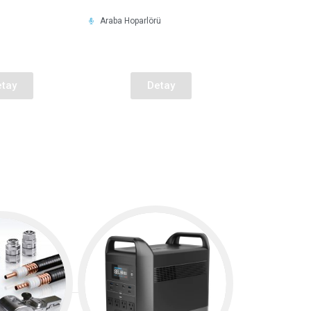
Araba Hoparlörü
tay
Detay