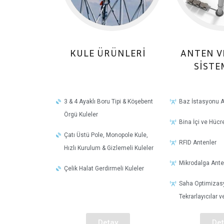
KULE ÜRÜNLERI
ANTEN V
SISTE
3 & 4 Ayaklı Boru Tipi & Köşebent
Baz İstasyonu A
Örgü Kuleler
Bina İçi ve Hücr
Çatı Üstü Pole, Monopole Kule,
RFID Antenler
Hızlı Kurulum & Gizlemeli Kuleler
Mikrodalga Ante
Çelik Halat Gerdirmeli Kuleler
Saha Optimizasy
Tekrarlayıcılar 
Detay
Det