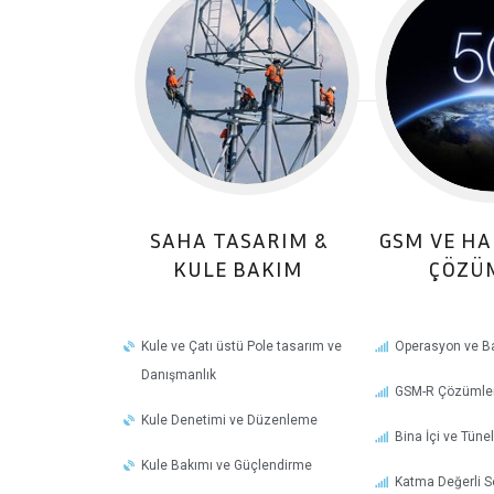
SAHA TASARIM &
GSM VE H
KULE BAKIM
ÇÖZÜ
Kule ve Çatı üstü Pole tasarım ve
Operasyon ve B
Danışmanlık
GSM-R Çözümler
Kule Denetimi ve Düzenleme
Bina İçi ve Tüne
Kule Bakımı ve Güçlendirme
Katma Değerli Se