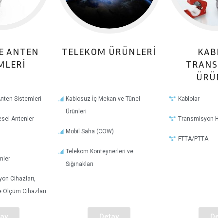
E ANTEN
TELEKOM ÜRÜNLERI
KAB
MLERI
TRANS
ÜRÜ
nten Sistemleri
Kablosuz İç Mekan ve Tünel
Kablolar
Ürünleri
esel Antenler
Transmisyon H
Mobil Saha (COW)
FTTA/PTTA
Telekom Konteynerleri ve
nler
Sığınakları
on Cihazları,
ve Ölçüm Cihazları
ay
Detay
De