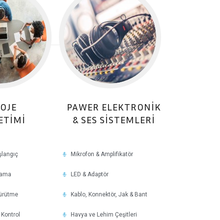
OJE
PAWER ELEKTRONIK
ETİMİ
& SES SİSTEMLERİ
şlangıç
Mikrofon & Amplifikatör
lama
LED & Adaptör
ürütme
Kablo, Konnektör, Jak & Bant
Kontrol
Havya ve Lehim Çeşitleri