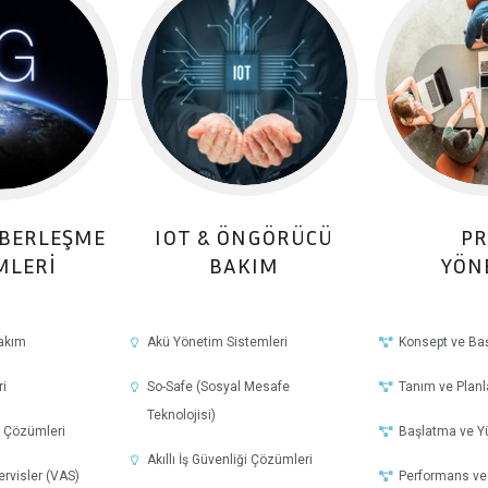
ABERLEŞME
IOT & ÖNGÖRÜCÜ
PR
MLERİ
BAKIM
YÖN
akım
Akü Yönetim Sistemleri
Konsept ve Ba
i
So-Safe (Sosyal Mesafe
Tanım ve Plan
Teknolojisi)
l Çözümleri
Başlatma ve Y
Akıllı İş Güvenliği Çözümleri
rvisler (VAS)
Performans ve 