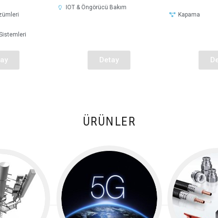
IOT & Öngörücü Bakım
zümleri
Kapama
istemleri
ay
Detay
De
ÜRÜNLER