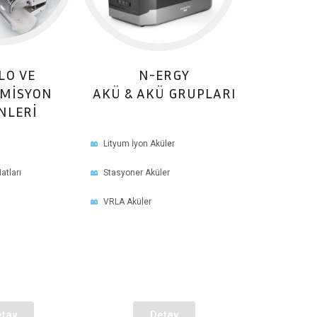
LO VE
N-ERGY
MISYON
AKÜ & AKÜ GRUPLARI
NLERI
Lityum İyon Aküler
atları
Stasyoner Aküler
VRLA Aküler
tay
Detay