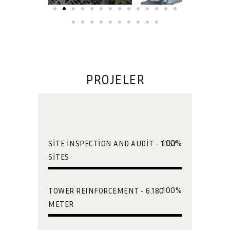
PROJELER
100
%
SITE INSPECTION AND AUDIT - 1.157
SITES
100
%
TOWER REINFORCEMENT - 6.180
METER