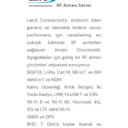
RF Anten Serisi
Laird Connectivity, endüstri lideri
garanti ve destekle birlikte üstün
performans için tasarlanmış en
yüksek kalitede RF antenleri
sağlayan Anten Otoritesidir.
Aşağıdakiler için geniş bir RF anten
çözümleri yelpazesi sunuyoruz:
SIGFOX, LoRa, Cat M, NB IoT ve ISM
dahil IoT ve M2M
Kamu Güvenliği, Kritik İletişim, İki
Yönlü Radyo, LMR, FirstNET ve ESN
Wi-Fi 6 ve Wi-Fi 6E, Hücresel, 4G,
5G ve LTE dahil Wi-Fi
GNSS ve GPS
RFID, 7 GHz’e kadar lisanslı ve